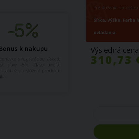
Pre vloženie do košík
Šírka,
Výška,
Farba 
ovládania
Bonus k nakupu
Výsledná cen
310,73 
jednávke s registráciou získate
sť zľavy -5%. Zľavu uvidíte
a taktiež po vložení produktu
íka