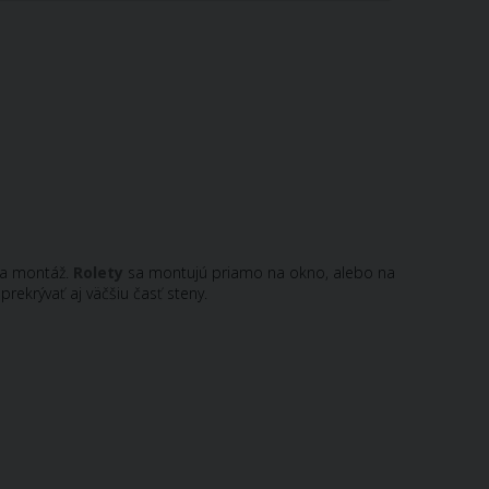
 a montáž.
Rolety
sa montujú priamo na okno, alebo na
ekrývať aj väčšiu časť steny.