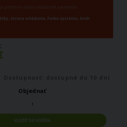
a je potrebné vybrať následovné parametre:
látky,
Strana ovládania,
Farba systému,
Druh
a:
€
Dostupnosť: dostupné do 10 dní
Objednať
VLOŽIŤ DO KOŠÍKA