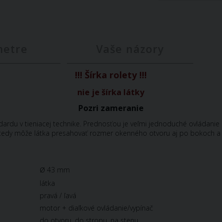
metre
Vaše názory
!!! Šírka rolety !!!
nie je šírka látky
Pozri zameranie
ardu v tieniacej technike. Prednosťou je veľmi jednoduché ovládanie
edy môže látka presahovať rozmer okenného otvoru aj po bokoch a pr
ø
43 mm
látka
pravá / ľavá
motor + diaľkové ovládanie/vypínač
do otvoru, do stropu, na stenu