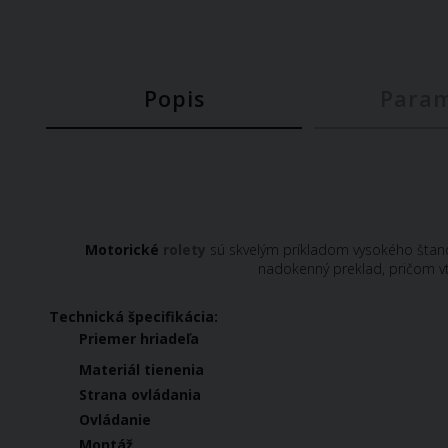
Popis
Para
Motorické
rolety
sú skvelým príkladom vysokého štand
nadokenný preklad, pričom vt
Technická špecifikácia:
Priemer hriadeľa
Materiál tienenia
Strana ovládania
Ovládanie
Montáž