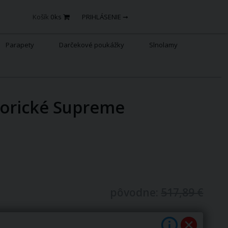
Košík
0
ks
PRIHLÁSENIE ➞
Parapety
Darčekové poukážky
Slnolamy
torické Supreme
pôvodne:
517,89 €