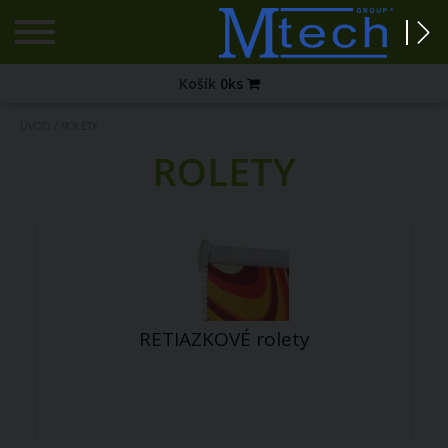
Registrácia
Košík
0
ks
Zabudnuté
ÚVOD
/
ROLETY
heslo?
ROLETY
PRIHLÁSENIE
RETIAZKOVÉ rolety