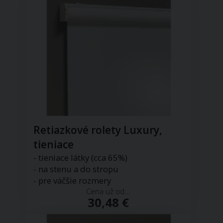
Retiazkové rolety Luxury,
tieniace
- tieniace látky (cca 65%)
- na stenu a do stropu
- pre väčšie rozmery
Cena už od...
30,48 €