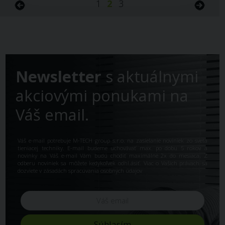
1
2
3
Newsletter
s aktuálnymi
akciovými ponukami na
Váš email.
Váš e-mail potrebuje M-TECH group s.r.o. na zasielanie noviniek zo sveta
tieniacej techniky. E-mail budeme uchovávať max. po dobu 5 rokov a
novinky na Váš e-mail Vám budú chodiť maximálne 2x do mesiaca. Z
odberu noviniek sa môžete kedykoľvek odhl.ásiť. Viac o Vašich právach sa
dozviete v
zásadách spracúvania osobných údajov