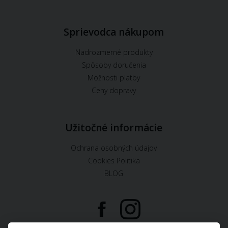
Sprievodca nákupom
Nadrozmerné produkty
Spôsoby doručenia
Možnosti platby
Ceny dopravy
Užitočné informácie
Ochrana osobných údajov
Cookies Politika
BLOG