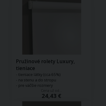
Pružinové rolety Luxury,
tieniace
- tieniace látky (cca 65%)
- na stenu a do stropu
- pre väčšie rozmery
Cena už od...
24,43 €