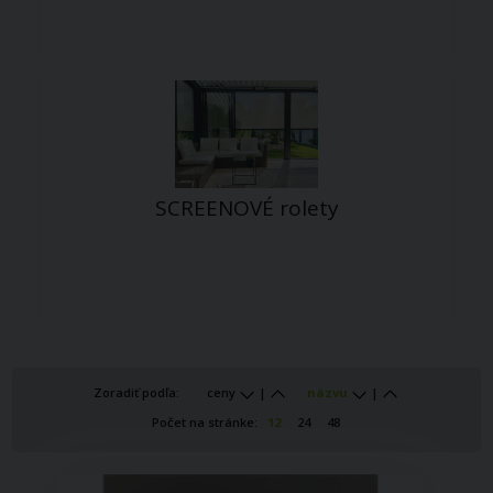
SCREENOVÉ rolety
Zoradiť podľa:
ceny
|
názvu
|
Počet na stránke:
12
24
48