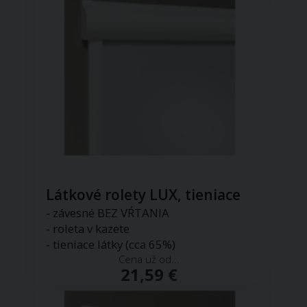
Látkové rolety LUX, tieniace
- závesné BEZ VŔTANIA
- roleta v kazete
- tieniace látky (cca 65%)
Cena už od...
21,59 €