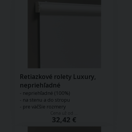
Retiazkové rolety Luxury,
nepriehľadné
- nepriehľadné (100%)
- na stenu a do stropu
- pre väčšie rozmery
Cena už od ...
32,42 €