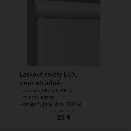
Látkové rolety LUX,
nepriehľadné
- závesné BEZ VŔTANIA
- roleta v kazete
- zatemňujúce látky (100%)
Cena už od...
25 €