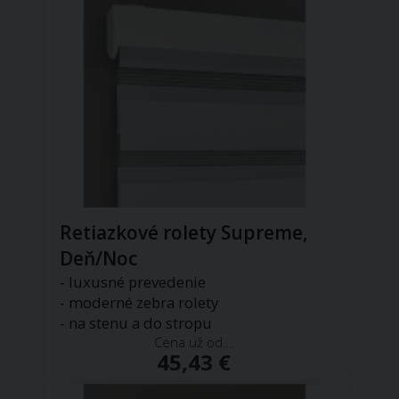
Retiazkové rolety Supreme,
Deň/Noc
- luxusné prevedenie
- moderné zebra rolety
- na stenu a do stropu
Cena už od...
45,43 €