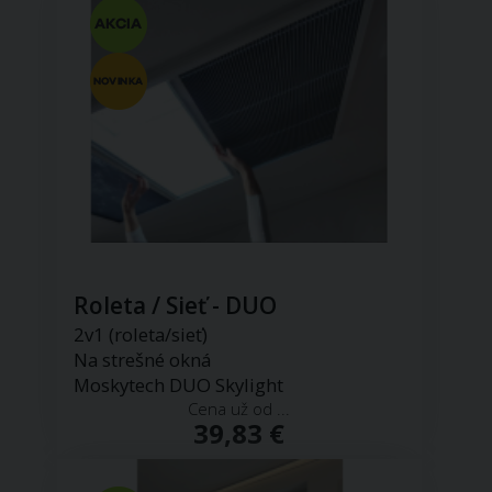
Roleta / Sieť - DUO
2v1 (roleta/sieť)
Na strešné okná
Moskytech DUO Skylight
Cena už od ...
39,83 €