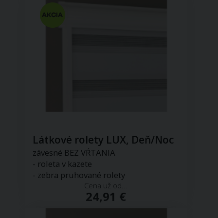
Látkové rolety LUX, Deň/Noc
závesné BEZ VŔTANIA
- roleta v kazete
- zebra pruhované rolety
Cena už od...
24,91 €