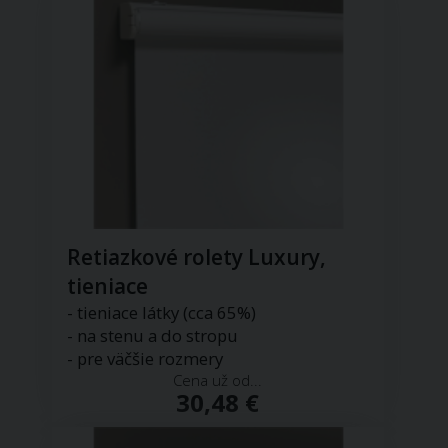
Retiazkové rolety Luxury,
tieniace
- tieniace látky (cca 65%)
- na stenu a do stropu
- pre väčšie rozmery
Cena už od...
30,48 €