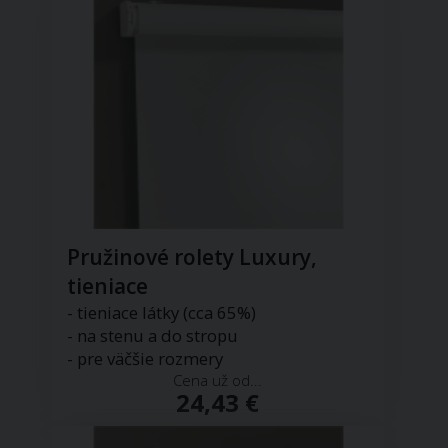
Pružinové rolety Luxury,
tieniace
- tieniace látky (cca 65%)
- na stenu a do stropu
- pre väčšie rozmery
Cena už od...
24,43 €