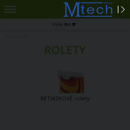
Registrácia
Košík
0
ks
Zabudnuté
ÚVOD
/
ROLETY
heslo?
ROLETY
PRIHLÁSENIE
RETIAZKOVÉ rolety