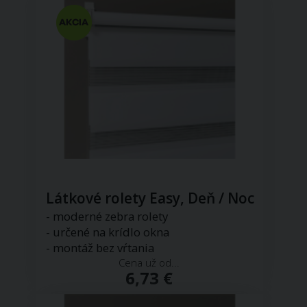
Látkové rolety Easy, Deň / Noc
- moderné zebra rolety
- určené na krídlo okna
- montáž bez vŕtania
Cena už od...
6,73 €