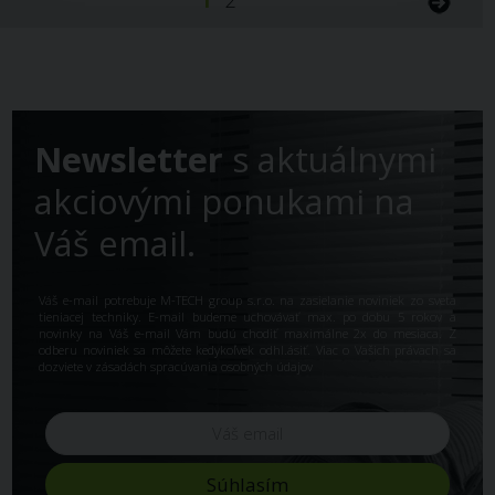
Newsletter
s aktuálnymi
akciovými ponukami na
Váš email.
Váš e-mail potrebuje M-TECH group s.r.o. na zasielanie noviniek zo sveta
tieniacej techniky. E-mail budeme uchovávať max. po dobu 5 rokov a
novinky na Váš e-mail Vám budú chodiť maximálne 2x do mesiaca. Z
odberu noviniek sa môžete kedykoľvek odhl.ásiť. Viac o Vašich právach sa
dozviete v
zásadách spracúvania osobných údajov