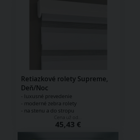
Retiazkové rolety Supreme,
Deň/Noc
- luxusné prevedenie
- moderné zebra rolety
- na stenu a do stropu
Cena už od...
45,43 €