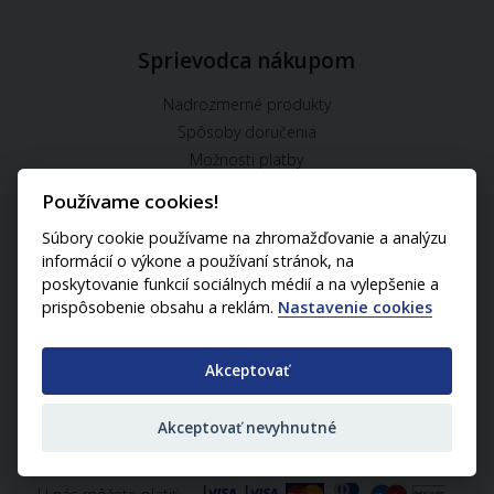
Sprievodca nákupom
Nadrozmerné produkty
Spôsoby doručenia
Možnosti platby
Ceny dopravy
Používame cookies!
Súbory cookie používame na zhromažďovanie a analýzu
informácií o výkone a používaní stránok, na
Užitočné informácie
poskytovanie funkcií sociálnych médií a na vylepšenie a
prispôsobenie obsahu a reklám.
Nastavenie cookies
Ochrana osobných údajov
Cookies Politika
BLOG
Akceptovať
Akceptovať nevyhnutné