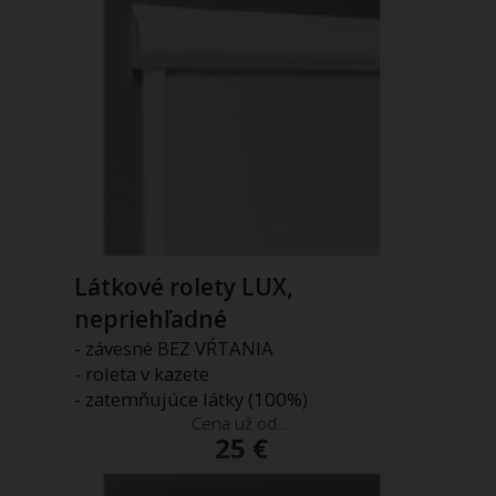
Látkové rolety LUX,
nepriehľadné
- závesné BEZ VŔTANIA
- roleta v kazete
- zatemňujúce látky (100%)
Cena už od...
25 €