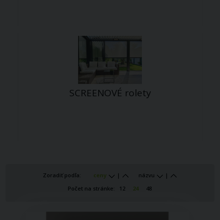
SCREENOVÉ rolety
Zoradiť podľa:
ceny
|
názvu
|
Počet na stránke:
12
24
48