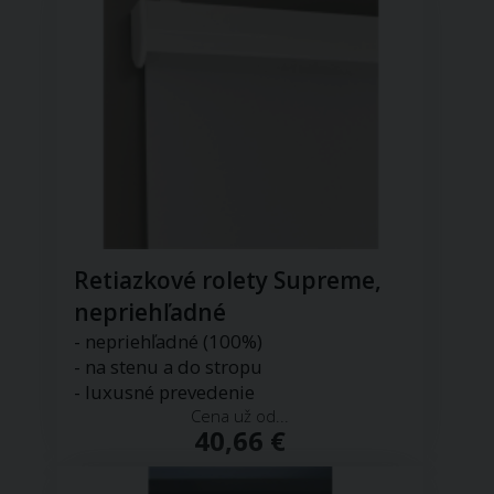
Retiazkové rolety Supreme,
nepriehľadné
- nepriehľadné (100%)
- na stenu a do stropu
- luxusné prevedenie
Cena už od...
40,66 €