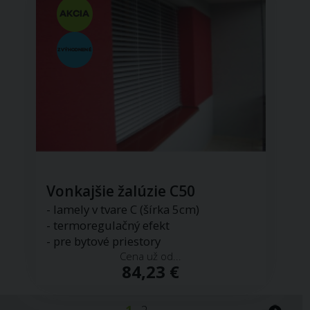
Vonkajšie žalúzie C50
- lamely v tvare C (šírka 5cm)
- termoregulačný efekt
- pre bytové priestory
Cena už od...
84,23 €
1
2