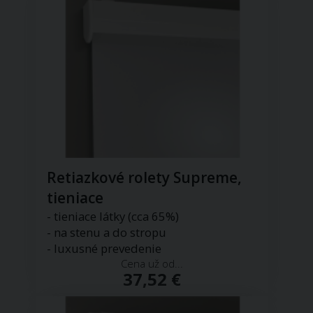
Retiazkové rolety Supreme,
tieniace
- tieniace látky (cca 65%)
- na stenu a do stropu
- luxusné prevedenie
Cena už od...
37,52 €