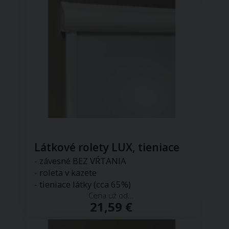
Látkové rolety LUX, tieniace
- závesné BEZ VŔTANIA
- roleta v kazete
- tieniace látky (cca 65%)
Cena už od...
21,59 €