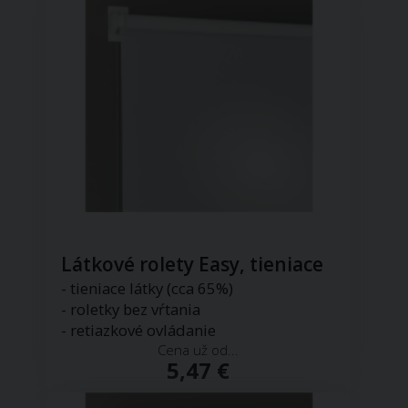
Látkové rolety Easy, tieniace
- tieniace látky (cca 65%)
- roletky bez vŕtania
- retiazkové ovládanie
Cena už od...
5,47 €