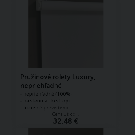
Pružinové rolety Luxury,
nepriehľadné
- nepriehľadné (100%)
- na stenu a do stropu
- luxusné prevedenie
Cena už od...
32,48 €