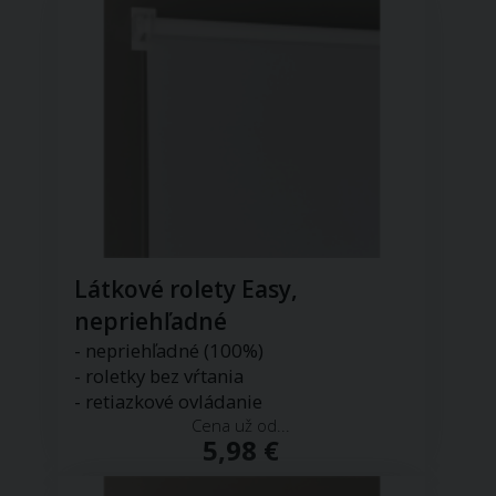
Látkové rolety Easy,
nepriehľadné
- nepriehľadné (100%)
- roletky bez vŕtania
- retiazkové ovládanie
Cena už od...
5,98 €