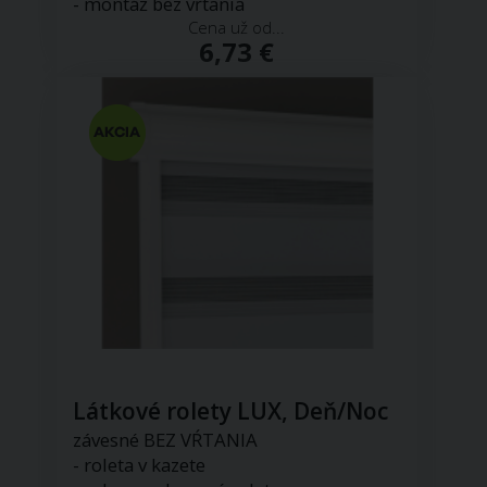
- montáž bez vŕtania
Cena už od...
6,73 €
Látkové rolety LUX, Deň/Noc
závesné BEZ VŔTANIA
- roleta v kazete