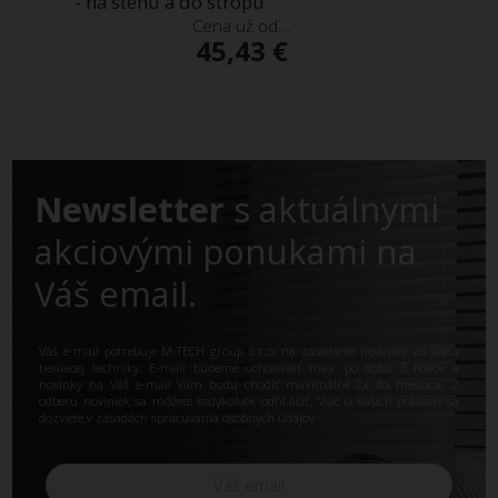
- na stenu a do stropu
Cena už od...
45,43 €
Newsletter
s aktuálnymi
akciovými ponukami na
Váš email.
Váš e-mail potrebuje M-TECH group s.r.o. na zasielanie noviniek zo sveta
tieniacej techniky. E-mail budeme uchovávať max. po dobu 5 rokov a
novinky na Váš e-mail Vám budú chodiť maximálne 2x do mesiaca. Z
odberu noviniek sa môžete kedykoľvek odhl.ásiť. Viac o Vašich právach sa
dozviete v
zásadách spracúvania osobných údajov