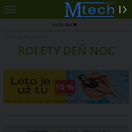
Registrácia
Košík
0
ks
Zabudnuté
ÚVOD
/
ROLETY
/
DEŇ A NOC
heslo?
ROLETY DEŇ NOC
PRIHLÁSENIE
Zoradiť podľa:
ceny
|
názvu
|