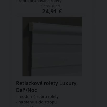
- zebra pruhované rolety
Cena už od...
24,91 €
Retiazkové rolety Luxury,
Deň/Noc
- moderné zebra rolety
- na stenu a do stropu