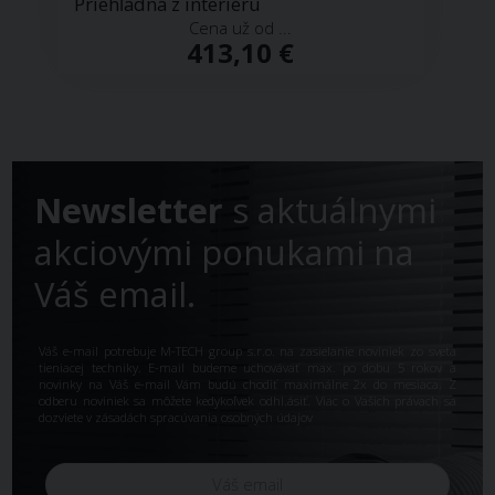
Priehľadná z interiéru
Cena už od ...
413,10 €
Newsletter
s aktuálnymi
akciovými ponukami na
Váš email.
Váš e-mail potrebuje M-TECH group s.r.o. na zasielanie noviniek zo sveta
tieniacej techniky. E-mail budeme uchovávať max. po dobu 5 rokov a
novinky na Váš e-mail Vám budú chodiť maximálne 2x do mesiaca. Z
odberu noviniek sa môžete kedykoľvek odhl.ásiť. Viac o Vašich právach sa
dozviete v
zásadách spracúvania osobných údajov