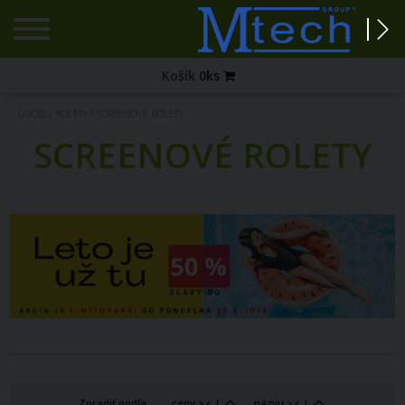
Registrácia
Košík
0
ks
Zabudnuté
ÚVOD
/
ROLETY
/
SCREENOVÉ ROLETY
heslo?
SCREENOVÉ ROLETY
PRIHLÁSENIE
Zoradiť podľa:
ceny
|
názvu
|