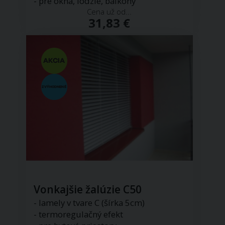
- pre okná, lódzie, balkóny
Cena už od...
31,83 €
Vonkajšie žalúzie C50
- lamely v tvare C (šírka 5cm)
- termoregulačný efekt