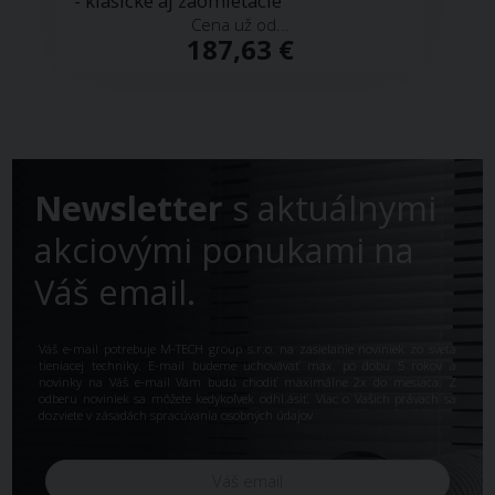
- klasické aj zaomietacie
Cena už od...
187,63 €
Newsletter
s aktuálnymi
akciovými ponukami na
Váš email.
Váš e-mail potrebuje M-TECH group s.r.o. na zasielanie noviniek zo sveta
tieniacej techniky. E-mail budeme uchovávať max. po dobu 5 rokov a
novinky na Váš e-mail Vám budú chodiť maximálne 2x do mesiaca. Z
odberu noviniek sa môžete kedykoľvek odhl.ásiť. Viac o Vašich právach sa
dozviete v
zásadách spracúvania osobných údajov