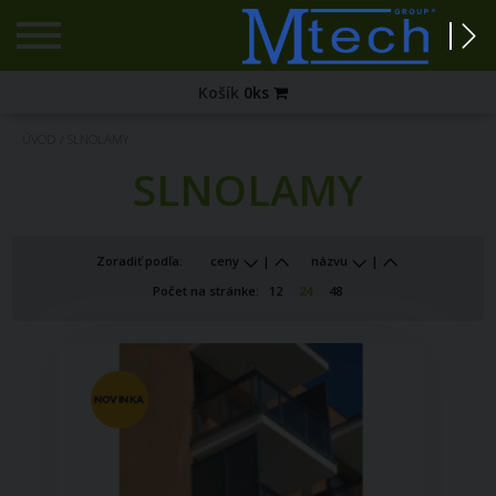
Registrácia
Košík
0
ks
Zabudnuté
ÚVOD
/
SLNOLAMY
heslo?
SLNOLAMY
PRIHLÁSENIE
Zoradiť podľa:
ceny
|
názvu
|
Počet na stránke:
12
24
48