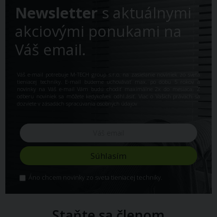
Newsletter
s aktuálnymi
akciovými ponukami na
Váš email.
Váš e-mail potrebuje M-TECH group s.r.o. na zasielanie noviniek zo sveta
tieniacej techniky. E-mail budeme uchovávať max. po dobu 5 rokov a
novinky na Váš e-mail Vám budú chodiť maximálne 2x do mesiaca. Z
odberu noviniek sa môžete kedykoľvek odhl.ásiť. Viac o Vašich právach sa
dozviete v
zásadách spracúvania osobných údajov
Áno chcem novinky zo sveta tieniacej techniky.
Staňte sa členom