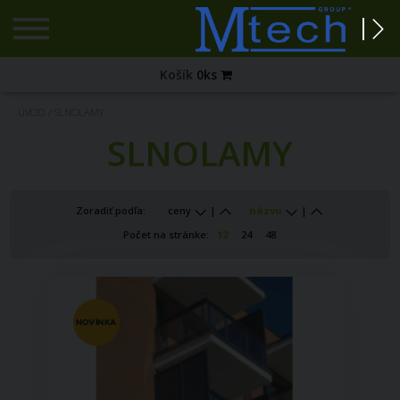
Registrácia
Košík
0
ks
Zabudnuté
ÚVOD
/
SLNOLAMY
heslo?
SLNOLAMY
PRIHLÁSENIE
Zoradiť podľa:
ceny
|
názvu
|
Počet na stránke:
12
24
48