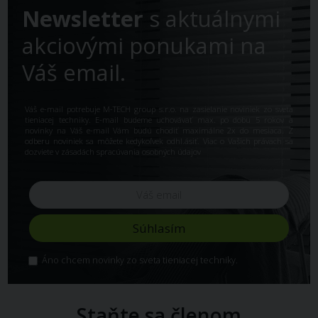
Newsletter
s aktuálnymi
akciovými ponukami na
Váš email.
Váš e-mail potrebuje M-TECH group s.r.o. na zasielanie noviniek zo sveta
tieniacej techniky. E-mail budeme uchovávať max. po dobu 5 rokov a
novinky na Váš e-mail Vám budú chodiť maximálne 2x do mesiaca. Z
odberu noviniek sa môžete kedykoľvek odhl.ásiť. Viac o Vašich právach sa
dozviete v
zásadách spracúvania osobných údajov
Áno chcem novinky zo sveta tieniacej techniky.
Staňte sa členom