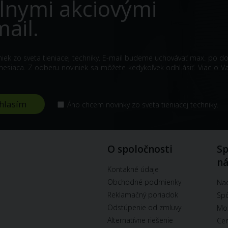
lnymi akciovými
ail.
iniek zo sveta tieniacej techniky. E-mail budeme uchovávať max. po d
siaca. Z odberu noviniek sa môžete kedykoľvek odhl.ásiť. Viac o V
Áno chcem novinky zo sveta tieniacej techniky.
O spoločnosti
Sp
n
Kontakné údaje
Obchodné podmienky
Na
Reklamačný poriadok
Spô
Odstúpenie od zmluvy
Mož
Alternatívne riešenie
Cen