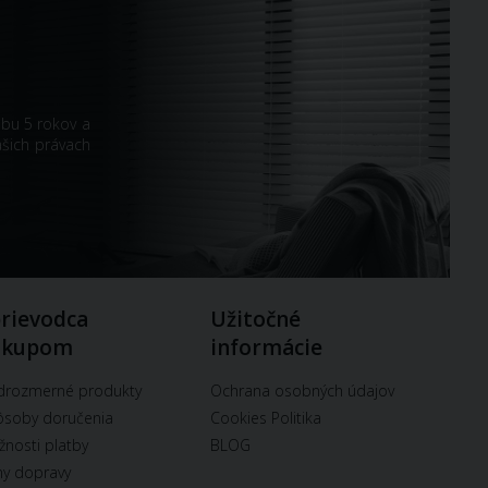
obu 5 rokov a
ašich právach
rievodca
Užitočné
ákupom
informácie
drozmerné produkty
Ochrana osobných údajov
soby doručenia
Cookies Politika
nosti platby
BLOG
y dopravy