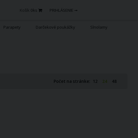
Košík
0
ks
PRIHLÁSENIE ➞
Parapety
Darčekové poukážky
Slnolamy
Počet na stránke:
12
24
48