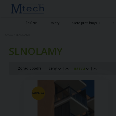
Žalúzie
Rolety
Siete proti hmyzu
Z
ÚVOD
/
SLNOLAMY
SLNOLAMY
Zoradiť podľa:
ceny
|
názvu
|