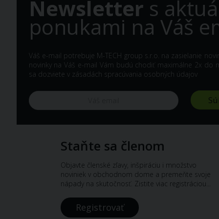
Newsletter
s aktuá
ponukami na Váš em
Váš e-mail potrebuje M-TECH group s.r.o. na zasielanie nov
novinky na Váš e-mail Vám budú chodiť maximálne 2x do me
sa dozviete v
zásadách spracúvania osobných údajov
Staňte sa členom
Objavte členské zľavy, inšpiráciu i množstvo
noviniek v obchodnom dome a premeňte svoje
nápady na skutočnosť. Zistite viac registráciou...
Registrovať