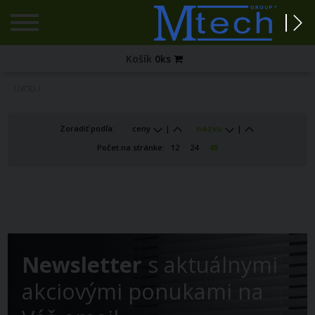
Registrácia
Košík
0
ks
Zabudnuté
ÚVOD
/
heslo?
PRIHLÁSENIE
Zoradiť podľa:
ceny
|
názvu
|
Počet na stránke:
12
24
48
Newsletter
s aktuálnymi
akciovými ponukami na