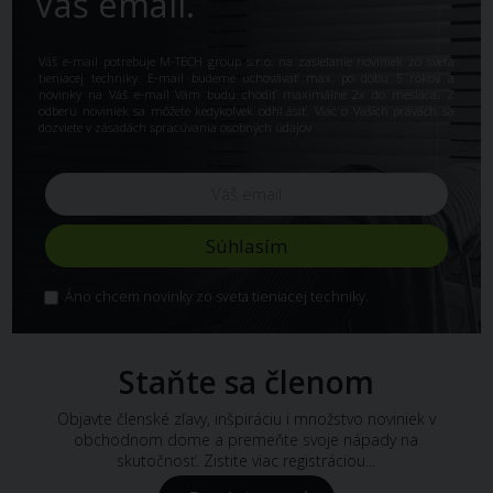
Váš email.
Váš e-mail potrebuje M-TECH group s.r.o. na zasielanie noviniek zo sveta
tieniacej techniky. E-mail budeme uchovávať max. po dobu 5 rokov a
novinky na Váš e-mail Vám budú chodiť maximálne 2x do mesiaca. Z
odberu noviniek sa môžete kedykoľvek odhl.ásiť. Viac o Vašich právach sa
dozviete v
zásadách spracúvania osobných údajov
Áno chcem novinky zo sveta tieniacej techniky.
Staňte sa členom
Objavte členské zľavy, inšpiráciu i množstvo noviniek v
obchodnom dome a premeňte svoje nápady na
skutočnosť. Zistite viac registráciou...