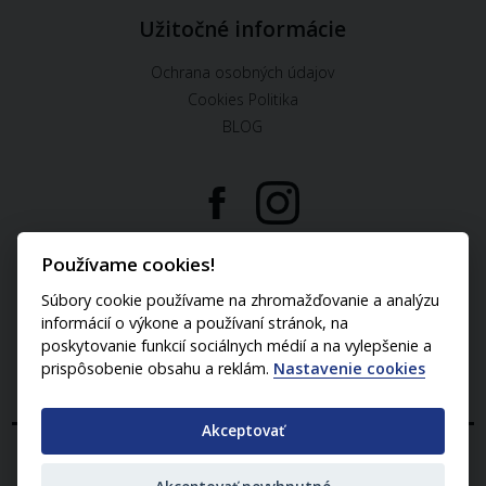
Užitočné informácie
Ochrana osobných údajov
Cookies Politika
BLOG
U nás môžete platiť:
Používame cookies!
Súbory cookie používame na zhromažďovanie a analýzu
informácií o výkone a používaní stránok, na
poskytovanie funkcií sociálnych médií a na vylepšenie a
prispôsobenie obsahu a reklám.
Nastavenie cookies
Akceptovať
2024 (c) M-TECH group s.r.o. - všetky práva vyhradené.
Obsah www stránky je možné používať len s písomným
súhlasom majiteľa.