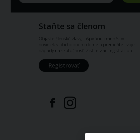
Staňte sa členom
Objavte členské zľavy, inšpiráciu i množstvo
noviniek v obchodnom dome a premeňte svoje
nápady na skutočnosť. Zistite viac registráciou...
Registrovať