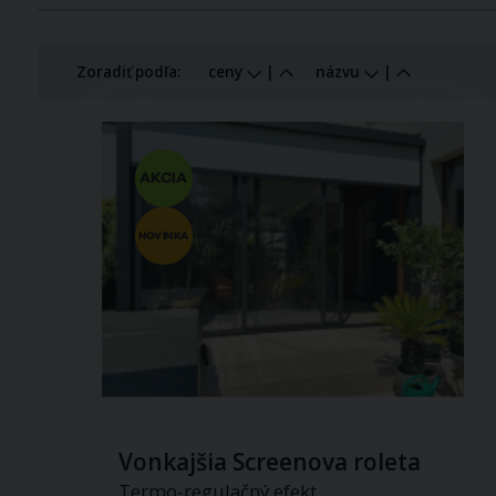
Zoradiť podľa:
ceny
|
názvu
|
Vonkajšia Screenova roleta
Termo-regulačný efekt