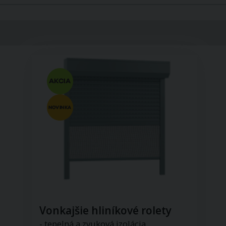
Vonkajšie hliníkové rolety
- tepelná a zvuková izolácia