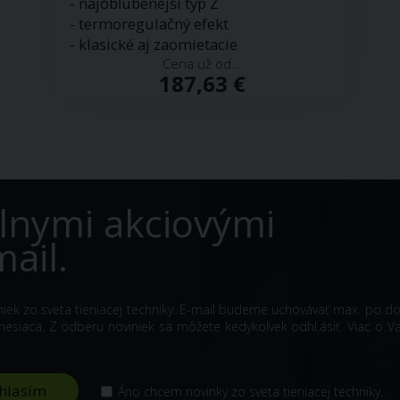
- najobľúbenejší typ Z
- termoregulačný efekt
- klasické aj zaomietacie
Cena už od...
187,63 €
lnymi akciovými
ail.
iniek zo sveta tieniacej techniky. E-mail budeme uchovávať max. po d
siaca. Z odberu noviniek sa môžete kedykoľvek odhl.ásiť. Viac o V
Áno chcem novinky zo sveta tieniacej techniky.