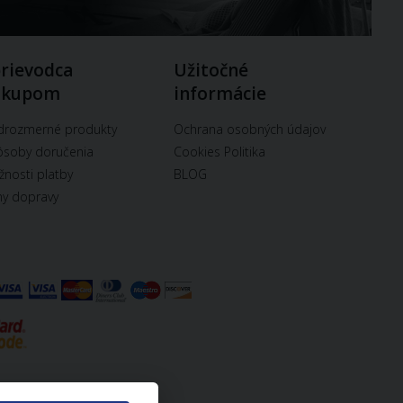
rievodca
Užitočné
ákupom
informácie
drozmerné produkty
Ochrana osobných údajov
soby doručenia
Cookies Politika
nosti platby
BLOG
y dopravy