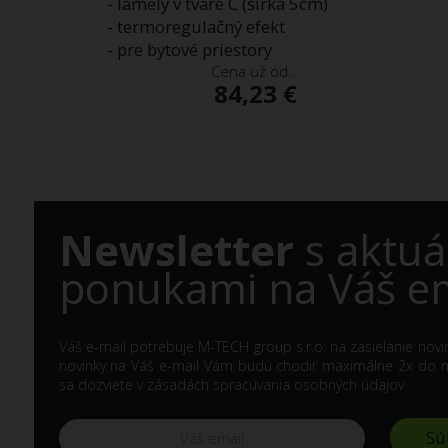
- lamely v tvare C (šírka 5cm)
- termoregulačný efekt
- pre bytové priestory
Cena už od...
84,23 €
Newsletter
s aktuá
ponukami na Váš em
Váš e-mail potrebuje M-TECH group s.r.o. na zasielanie nov
novinky na Váš e-mail Vám budú chodiť maximálne 2x do me
sa dozviete v
zásadách spracúvania osobných údajov