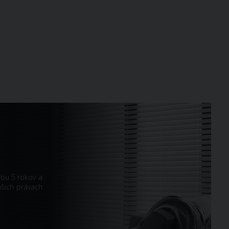
obu 5 rokov a
ašich právach