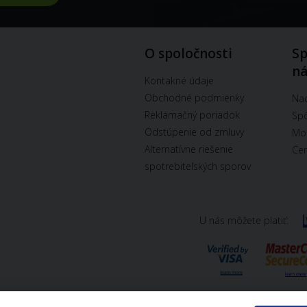
O spoločnosti
Sp
n
Kontakné údaje
Obchodné podmienky
Na
Reklamačný poriadok
Spô
Odstúpenie od zmluvy
Mož
Alternatívne riešenie
Cen
spotrebiteľských sporov
U nás môžete platiť: