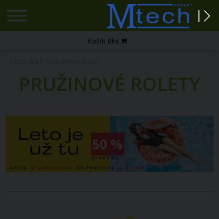
Registrácia
Košík
0
ks
Zabudnuté
ÚVOD
/
ROLETY
/
PRUŽINOVÉ ROLETY
heslo?
PRUŽINOVÉ ROLETY
PRIHLÁSENIE