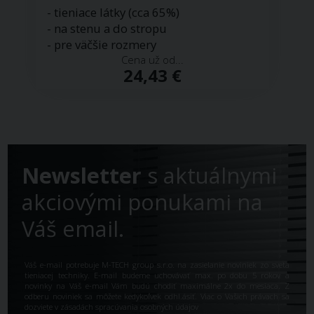
- tieniace látky (cca 65%)
- na stenu a do stropu
- pre väčšie rozmery
Cena už od...
24,43 €
Newsletter
s aktuálnymi
akciovými ponukami na
Váš email.
Váš e-mail potrebuje M-TECH group s.r.o. na zasielanie noviniek zo sveta
tieniacej techniky. E-mail budeme uchovávať max. po dobu 5 rokov a
novinky na Váš e-mail Vám budú chodiť maximálne 2x do mesiaca. Z
odberu noviniek sa môžete kedykoľvek odhl.ásiť. Viac o Vašich právach sa
dozviete v
zásadách spracúvania osobných údajov