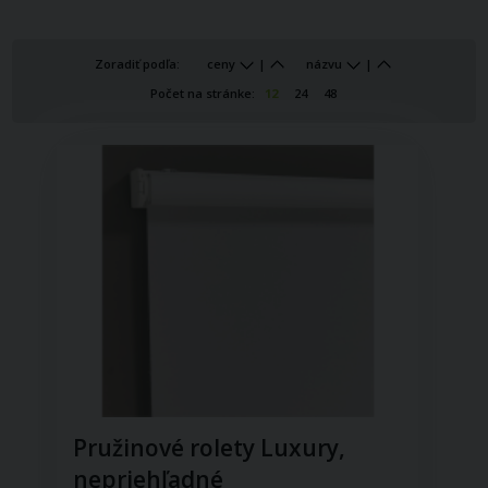
Zoradiť podľa:
ceny
|
názvu
|
Počet na stránke:
12
24
48
Pružinové rolety Luxury,
nepriehľadné