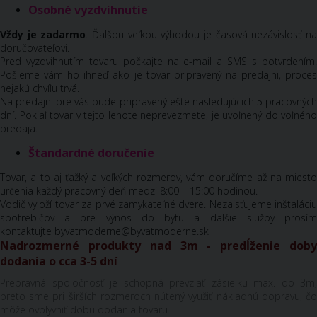
Osobné vyzdvihnutie
Vždy je zadarmo
. Ďalšou veľkou výhodou je časová nezávislosť n
doručovateľovi.
Pred vyzdvihnutím tovaru počkajte na e-mail a SMS s potvrdením.
Pošleme vám ho ihneď ako je tovar pripravený na predajni, proces
nejakú chvíľu trvá.
Na predajni pre vás bude pripravený ešte nasledujúcich 5 pracovných
dní. Pokiaľ tovar v tejto lehote neprevezmete, je uvoľnený do voľného
predaja.
Štandardné doručenie
Tovar, a to aj ťažký a veľkých rozmerov, vám doručíme až na miesto
určenia každý pracovný deň medzi 8:00 – 15:00 hodinou.
Vodič vyloží tovar za prvé zamykateľné dvere. Nezaisťujeme inštaláciu
spotrebičov a pre výnos do bytu a dalšie služby prosím
kontaktujte byvatmoderne@byvatmoderne.sk
Nadrozmerné produkty nad 3m - predĺženie doby
dodania o cca 3-5 dní
Prepravná spoločnosť je schopná prevziať zásielku max. do 3m,
preto sme pri širších rozmeroch nútený využiť nákladnú dopravu, čo
môže ovplyvniť dobu dodania tovaru.