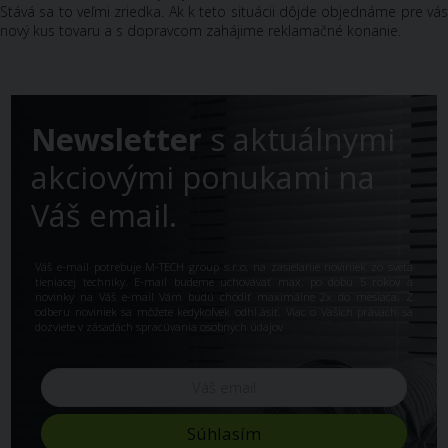
Stává sa to veľmi zriedka. Ak k teto situácii dôjde objednáme pre vás
nový kus tovaru a s dopravcom zahájime reklamačné konanie.
Newsletter
s aktuálnymi
akciovými ponukami na
Váš email.
Váš e-mail potrebuje M-TECH group s.r.o. na zasielanie noviniek zo sveta
tieniacej techniky. E-mail budeme uchovávať max. po dobu 5 rokov a
novinky na Váš e-mail Vám budú chodiť maximálne 2x do mesiaca. Z
odberu noviniek sa môžete kedykoľvek odhl.ásiť. Viac o Vašich právach sa
dozviete v
zásadách spracúvania osobných údajov