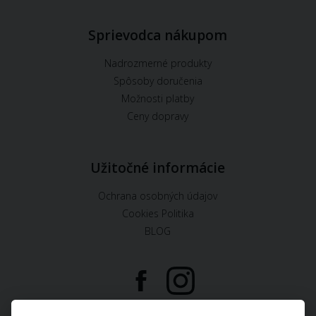
Sprievodca nákupom
Nadrozmerné produkty
Spôsoby doručenia
Možnosti platby
Ceny dopravy
Užitočné informácie
Ochrana osobných údajov
Cookies Politika
BLOG
U nás môžete platiť: