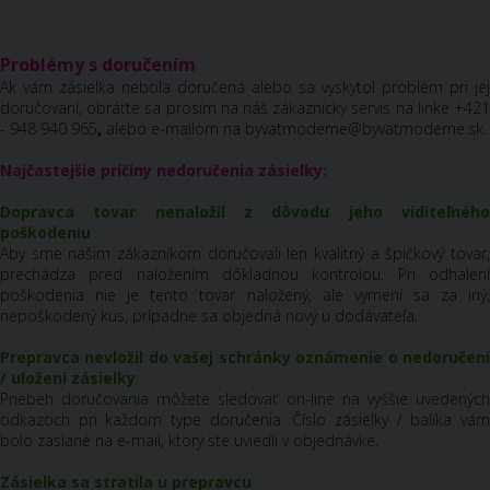
Problémy s doručením
Ak vám zásielka nebola doručená alebo sa vyskytol problém pri jej
doručovaní, obráťte sa prosím na náš zákaznícky servis na linke
+421
- 948 940 965
,
alebo e-mailom na byvatmoderne@byvatmoderne.sk.
Najčastejšie príčiny nedoručenia zásielky:
Dopravca tovar nenaložil z dôvodu jeho viditeľného
poškodeniu
Aby sme našim zákazníkom doručovali len kvalitný a špičkový tovar,
prechádza pred naložením dôkladnou kontrolou. Pri odhalení
poškodenia nie je tento tovar naložený, ale vymení sa za iný,
nepoškodený kus, prípadne sa objedná nový u dodávateľa.
Prepravca nevložil do vašej schránky oznámenie o nedoručení
/ uložení zásielky
Priebeh doručovania môžete sledovať on-line na vyššie uvedených
odkazoch pri každom type doručenia. Číslo zásielky / balíka vám
bolo zaslané na e-mail, ktorý ste uviedli v objednávke.
Zásielka sa stratila u prepravcu