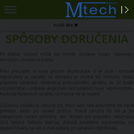
Registrácia
Košík
0
ks
SPÔSOBY DORUČENIA
Zabudnuté
ÚVOD
/
SPRIEVODCA NÁKUPOM
/
SPÔSOBY DORUČENIA
heslo?
PRIHLÁSENIE
Pri platbe vopred môže byť termín dodania tovaru ovplyvnený
termínom uhradenia platby.
Pred prevzatím si tovar prosím skontrolujte, či je obal i výrobok
neporušený (u zásielky na dobierku je možná len kontrola obalu,
prípadne následná reklamácia poškodeného výrobku do 24 hodín
od prevzatia), v prípade akejkoľvek nezrovnalosti tovar neprevezmite.
Kontrola funkčnosti výrobku na mieste nie je možná.
Súčasťou zásielky je záručný list, ktorý vám radi potvrdíme na našej
predajni, alebo po zaslaní poštou. Pokiaľ záručný list nie je pri
zakúpenom tovare priložený, ako doklad pre prípadnú reklamáciu
slúži faktúra. Faktúru (daňový doklad) zasielame automaticky, po
dodaní tovaru, na váš e-mail zadaný pri vytváraní objednávky.