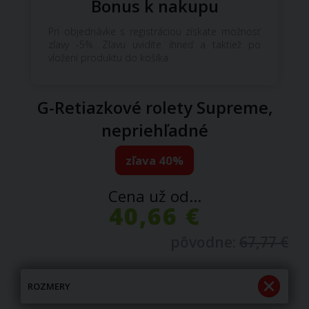
Bonus k nakupu
Pri objednávke s registráciou získate možnosť
zľavy -5%. Zľavu uvidíte ihneď a taktiež po
vložení produktu do košíka
G-Retiazkové rolety Supreme,
nepriehľadné
zľava 40%
Cena už od...
40,66 €
pôvodne:
67,77 €
ROZMERY