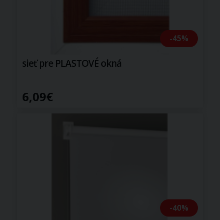
-45%
sieť pre PLASTOVÉ okná
6,09€
-40%