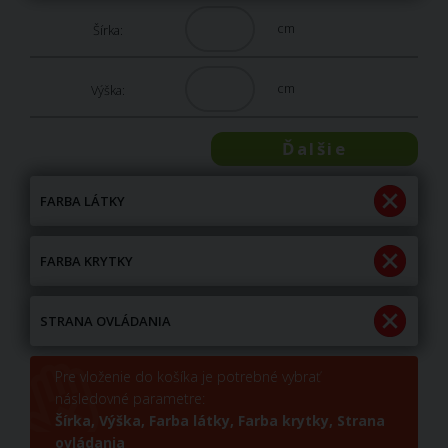
cm
Šírka:
cm
Výška:
Ďalšie
FARBA LÁTKY
FARBA KRYTKY
STRANA OVLÁDANIA
Pre vloženie do košíka je potrebné vybrať
následovné parametre:
Šírka,
Výška,
Farba látky,
Farba krytky,
Strana
ovládania