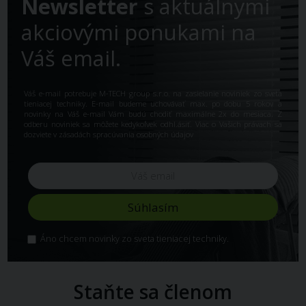
Newsletter
s aktuálnymi
akciovými ponukami na
Váš email.
Váš e-mail potrebuje M-TECH group s.r.o. na zasielanie noviniek zo sveta
tieniacej techniky. E-mail budeme uchovávať max. po dobu 5 rokov a
novinky na Váš e-mail Vám budú chodiť maximálne 2x do mesiaca. Z
odberu noviniek sa môžete kedykoľvek odhl.ásiť. Viac o Vašich právach sa
dozviete v
zásadách spracúvania osobných údajov
Áno chcem novinky zo sveta tieniacej techniky.
Staňte sa členom