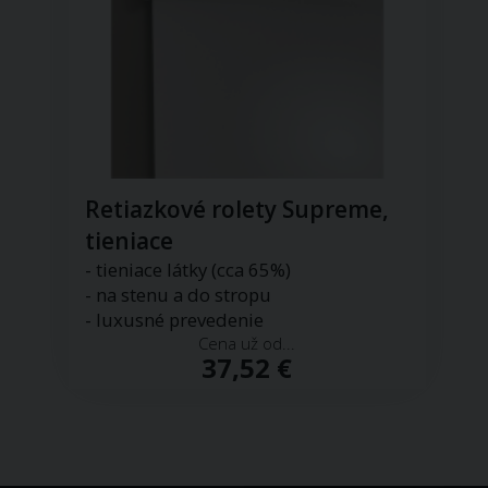
Retiazkové rolety Supreme,
tieniace
- tieniace látky (cca 65%)
- na stenu a do stropu
- luxusné prevedenie
Cena už od...
37,52 €