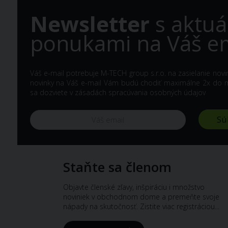
Newsletter
s aktuá
ponukami na Váš em
Váš e-mail potrebuje M-TECH group s.r.o. na zasielanie nov
novinky na Váš e-mail Vám budú chodiť maximálne 2x do me
sa dozviete v
zásadách spracúvania osobných údajov
Staňte sa členom
Objavte členské zľavy, inšpiráciu i množstvo
noviniek v obchodnom dome a premeňte svoje
nápady na skutočnosť. Zistite viac registráciou...