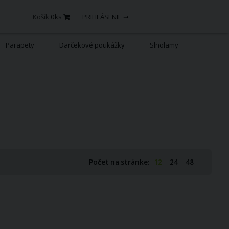
Košík
0
ks
PRIHLÁSENIE ➞
Parapety
Darčekové poukážky
Slnolamy
Počet na stránke:
12
24
48