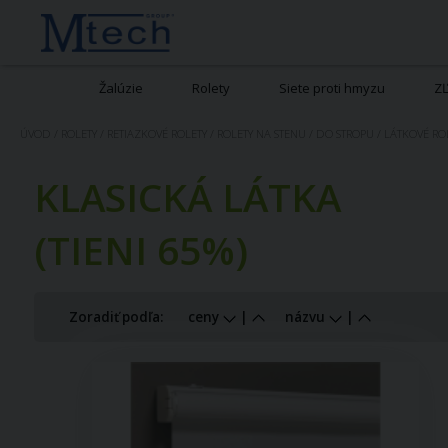
Žalúzie
Rolety
Siete proti hmyzu
Z
ÚVOD
/
ROLETY
/
RETIAZKOVÉ ROLETY
/
ROLETY NA STENU / DO STROPU
/
LÁTKOVÉ RO
KLASICKÁ LÁTKA
(TIENI 65%)
Zoradiť podľa:
ceny
|
názvu
|