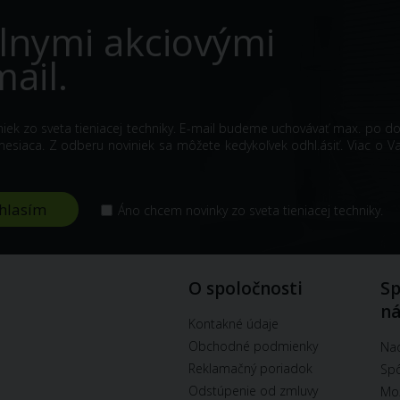
lnymi akciovými
ail.
iniek zo sveta tieniacej techniky. E-mail budeme uchovávať max. po d
siaca. Z odberu noviniek sa môžete kedykoľvek odhl.ásiť. Viac o V
Áno chcem novinky zo sveta tieniacej techniky.
O spoločnosti
Sp
n
Kontakné údaje
Obchodné podmienky
Na
Reklamačný poriadok
Spô
Odstúpenie od zmluvy
Mož