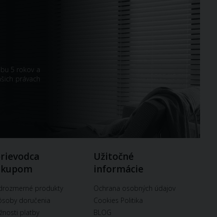
obu 5 rokov a
ašich právach
rievodca
Užitočné
ákupom
informácie
drozmerné produkty
Ochrana osobných údajov
soby doručenia
Cookies Politika
nosti platby
BLOG