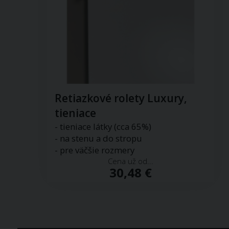
Retiazkové rolety Luxury,
tieniace
- tieniace látky (cca 65%)
- na stenu a do stropu
- pre väčšie rozmery
Cena už od...
30,48 €