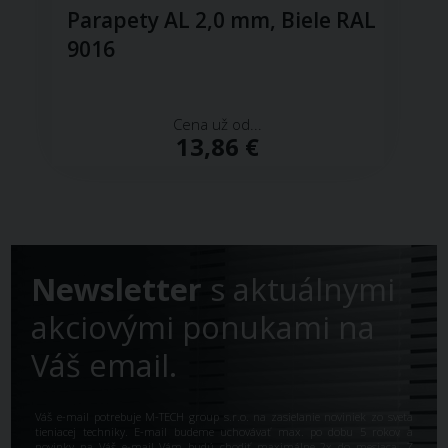
Parapety AL 2,0 mm, Biele RAL
9016
Cena už od...
13,86 €
Newsletter
s aktuálnymi
akciovými ponukami na
Váš email.
Váš e-mail potrebuje M-TECH group s.r.o. na zasielanie noviniek zo sveta
tieniacej techniky. E-mail budeme uchovávať max. po dobu 5 rokov a
novinky na Váš e-mail Vám budú chodiť maximálne 2x do mesiaca. Z