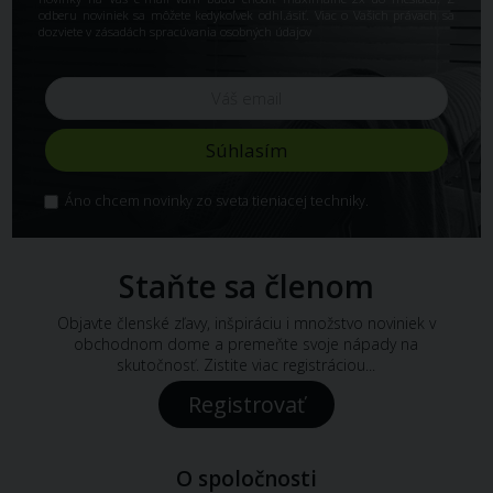
odberu noviniek sa môžete kedykoľvek odhl.ásiť. Viac o Vašich právach sa
dozviete v
zásadách spracúvania osobných údajov
Áno chcem novinky zo sveta tieniacej techniky.
Staňte sa členom
Objavte členské zľavy, inšpiráciu i množstvo noviniek v
obchodnom dome a premeňte svoje nápady na
skutočnosť. Zistite viac registráciou...
Registrovať
O spoločnosti