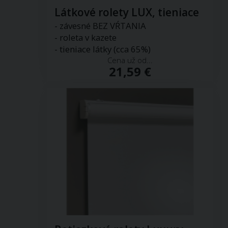
Látkové rolety LUX, tieniace
- závesné BEZ VŔTANIA
- roleta v kazete
- tieniace látky (cca 65%)
Cena už od...
21,59 €