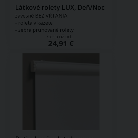
Látkové rolety LUX, Deň/Noc
závesné BEZ VŔTANIA
- roleta v kazete
- zebra pruhované rolety
Cena už od...
24,91 €