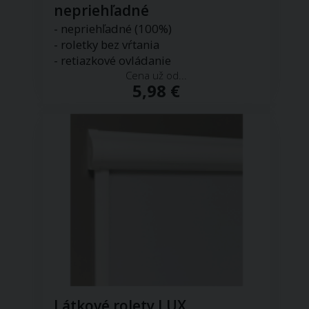
nepriehľadné
- nepriehľadné (100%)
- roletky bez vŕtania
- retiazkové ovládanie
Cena už od...
5,98 €
Látkové rolety LUX,