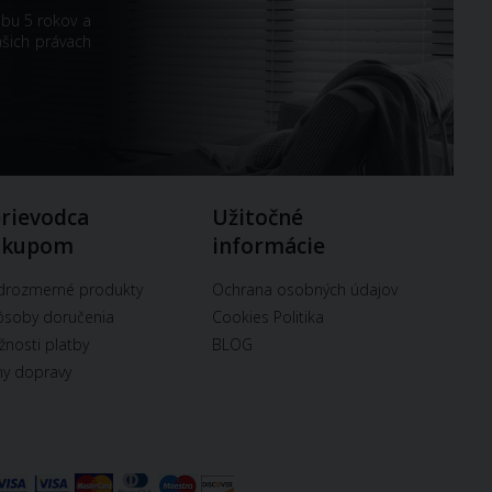
obu 5 rokov a
ašich právach
rievodca
Užitočné
ákupom
informácie
drozmerné produkty
Ochrana osobných údajov
soby doručenia
Cookies Politika
nosti platby
BLOG
y dopravy