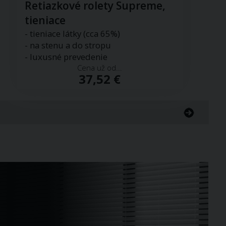
Retiazkové rolety Supreme,
tieniace
- tieniace látky (cca 65%)
- na stenu a do stropu
- luxusné prevedenie
Cena už od...
37,52 €