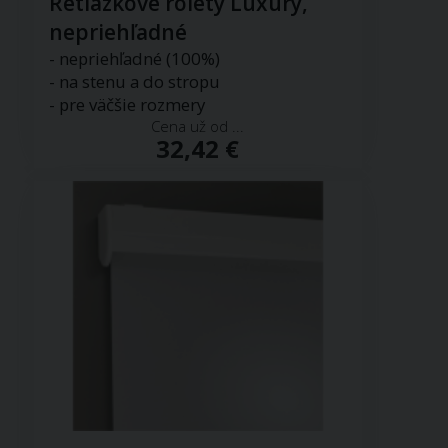
Retiazkové rolety Luxury,
nepriehľadné
- nepriehľadné (100%)
- na stenu a do stropu
- pre väčšie rozmery
Cena už od ...
32,42 €