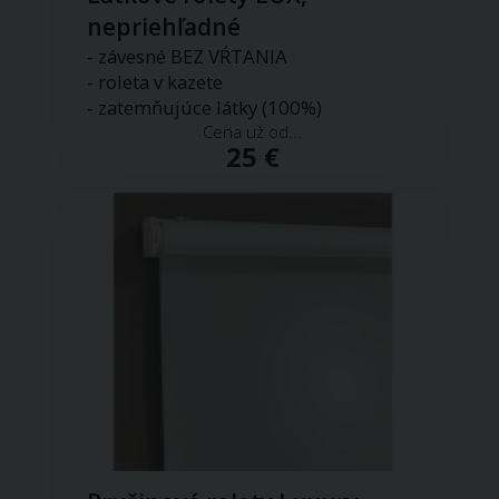
nepriehľadné
- závesné BEZ VŔTANIA
- roleta v kazete
- zatemňujúce látky (100%)
Cena už od...
25 €