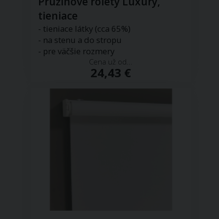
Pružinové rolety Luxury,
tieniace
- tieniace látky (cca 65%)
- na stenu a do stropu
- pre väčšie rozmery
Cena už od...
24,43 €