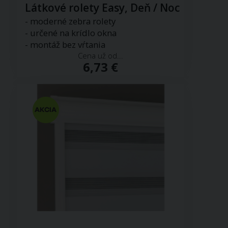
Látkové rolety Easy, Deň / Noc
- moderné zebra rolety
- určené na krídlo okna
- montáž bez vŕtania
Cena už od...
6,73 €