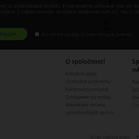
iniek zo sveta tieniacej techniky. E-mail budeme uchovávať max. po d
siaca. Z odberu noviniek sa môžete kedykoľvek odhl.ásiť. Viac o V
Áno chcem novinky zo sveta tieniacej techniky.
O spoločnosti
Sp
n
Kontakné údaje
Obchodné podmienky
Na
Reklamačný poriadok
Spô
Odstúpenie od zmluvy
Mož
Alternatívne riešenie
Cen
spotrebiteľských sporov
U nás môžete platiť: