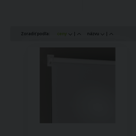
Zoradiť podľa:
ceny
|
názvu
|