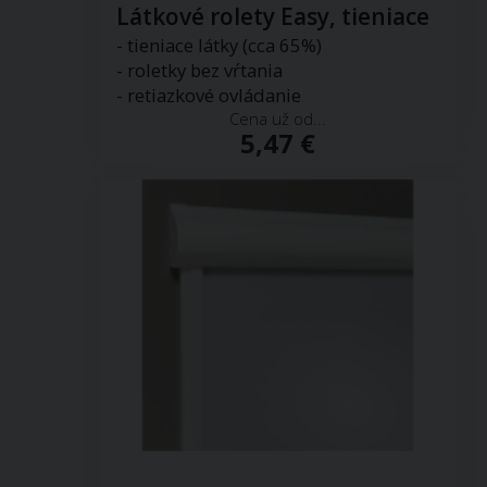
Látkové rolety Easy, tieniace
- tieniace látky (cca 65%)
- roletky bez vŕtania
- retiazkové ovládanie
Cena už od...
5,47 €