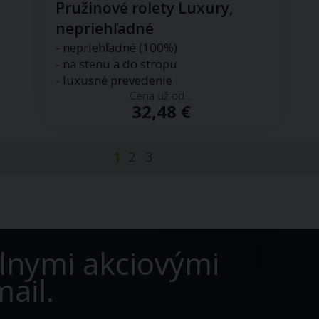
Pružinové rolety Luxury,
nepriehľadné
- nepriehľadné (100%)
- na stenu a do stropu
- luxusné prevedenie
Cena už od...
32,48 €
1
2
3
lnymi akciovými
ail.