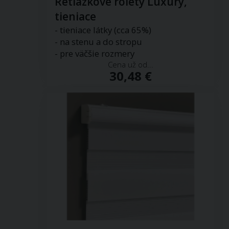
Retiazkové rolety Luxury,
tieniace
- tieniace látky (cca 65%)
- na stenu a do stropu
- pre väčšie rozmery
Cena už od...
30,48 €