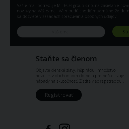
Váš e-mail potrebuje M-TECH group s.r.o. na zasielanie nov
novinky na Váš e-mail Vám budú chodiť maximálne 2x do me
sa dozviete v
zásadách spracúvania osobných údajov
Staňte sa členom
Objavte členské zľavy, inšpiráciu i množstvo
noviniek v obchodnom dome a premeňte svoje
nápady na skutočnosť. Zistite viac registráciou...
Registrovať