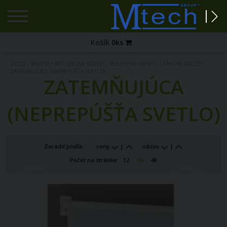
Registrácia
Košík
0
ks
Zabudnuté
ÚVOD
/
ROLETY
/
RETIAZKOVÉ ROLETY
/
ROLETY NA OKNO
/
LÁTKOVÉ ROLETY
/
heslo?
ZATEMŇUJÚCA (NEPREPÚŠŤA SVETLO)
ZATEMŇUJÚCA
PRIHLÁSENIE
(NEPREPÚŠŤA SVETLO)
Zoradiť podľa:
ceny
|
názvu
|
Počet na stránke:
12
24
48