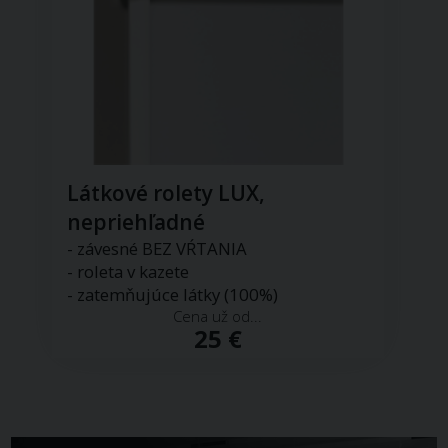
Látkové rolety LUX,
nepriehľadné
- závesné BEZ VŔTANIA
- roleta v kazete
- zatemňujúce látky (100%)
Cena už od...
25 €