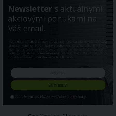
Newsletter
s aktuálnymi
akciovými ponukami na
Váš email.
Váš e-mail potrebuje M-TECH group s.r.o. na zasielanie noviniek zo sveta
tieniacej techniky. E-mail budeme uchovávať max. po dobu 5 rokov a
novinky na Váš e-mail Vám budú chodiť maximálne 2x do mesiaca. Z
odberu noviniek sa môžete kedykoľvek odhl.ásiť. Viac o Vašich právach sa
dozviete v
zásadách spracúvania osobných údajov
Áno chcem novinky zo sveta tieniacej techniky.