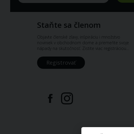
Staňte sa členom
Objavte členské zľavy, inšpiráciu i množstvo
noviniek v obchodnom dome a premeňte svoje
nápady na skutočnosť. Zistite viac registráciou...
Registrovať