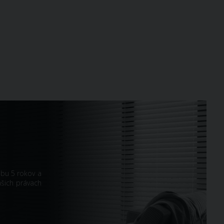
obu 5 rokov a
ašich právach