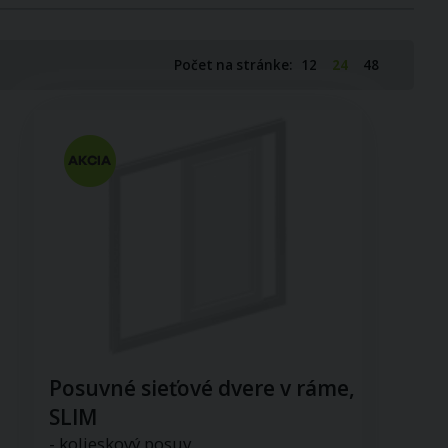
Počet na stránke:
12
24
48
Posuvné sieťové dvere v ráme,
SLIM
- kolieskový posuv