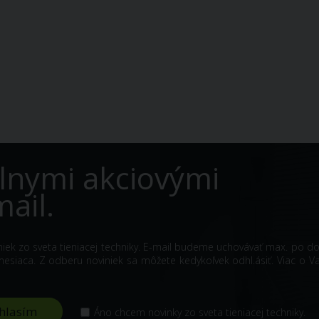
lnymi akciovými
ail.
iniek zo sveta tieniacej techniky. E-mail budeme uchovávať max. po d
siaca. Z odberu noviniek sa môžete kedykoľvek odhl.ásiť. Viac o V
Áno chcem novinky zo sveta tieniacej techniky.