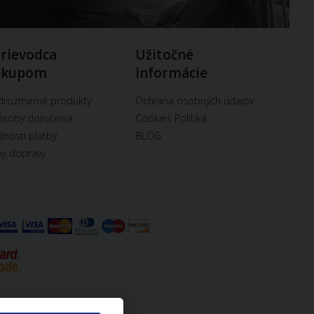
rievodca
Užitočné
ákupom
informácie
drozmerné produkty
Ochrana osobných údajov
soby doručenia
Cookies Politika
nosti platby
BLOG
y dopravy