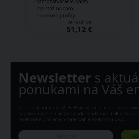
- samozatváracie pánty
- montáž na rám
- hliníkové profily
cena už od
51,12 €
Newsletter
s aktuá
ponukami na Váš em
Váš e-mail potrebuje M-TECH group s.r.o. na zasielanie nov
novinky na Váš e-mail Vám budú chodiť maximálne 2x do me
sa dozviete v
zásadách spracúvania osobných údajov