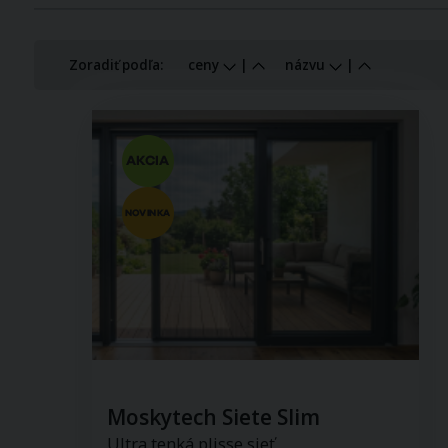
Zoradiť podľa:
ceny
|
názvu
|
Moskytech Siete Slim
Ultra tenká plisse sieť