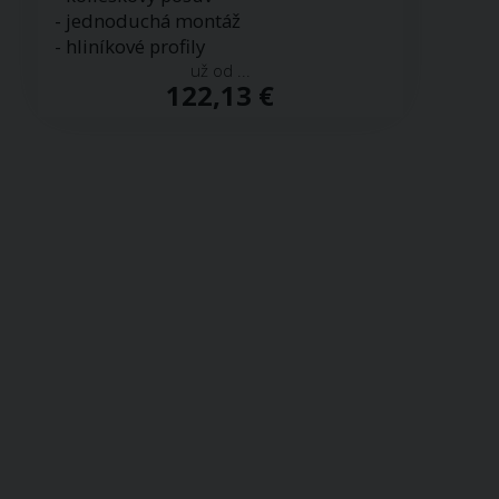
- jednoduchá montáž
- hliníkové profily
už od ...
122,13 €