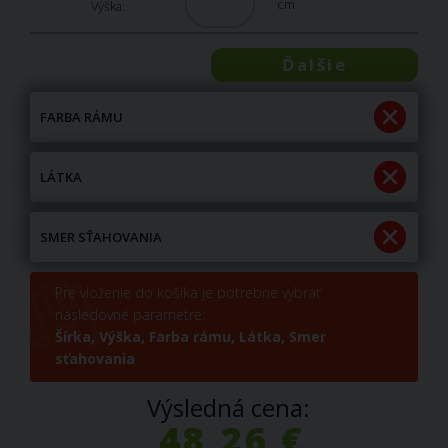
cm
Výška:
Ďalšie
FARBA RÁMU
LÁTKA
SMER SŤAHOVANIA
Pre vloženie do košíka je potrebné vybrať
následovné parametre:
Šírka,
Výška,
Farba rámu,
Látka,
Smer
sťahovania
Výsledná cena:
48,26 €