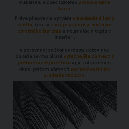
materiálu a špecifickému
plissovanému
tvaru.
Práve plisovanie vytvára
viacnásobné lomy
svetla
, čím sa
znižuje priame prenikanie
slnečného žiarenia
a akumulácia tepla v
interiéri.
V porovnaní so štandardnou sieťovinou
dokáže termo plissé
výraznejšie obmedziť
prehrievanie priestoru
aj pri otvorenom
okne, pričom zároveň
zachováva mikro
prúdenie vzduchu.