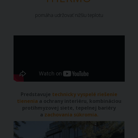
pomáha udržovať nižšiu teplotu
Predstavuje
technicky vyspelé riešenie
tienenia
a ochrany interiéru, kombináciou
protihmyzovej siete, tepelnej bariéry
a
zachovania súkromia.