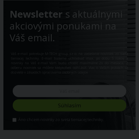
Newsletter
s aktuálnymi
akciovými ponukami na
Váš email.
Váš e-mail potrebuje M-TECH group s.r.o. na zasielanie noviniek zo sveta
tieniacej techniky. E-mail budeme uchovávať max. po dobu 5 rokov a
novinky na Váš e-mail Vám budú chodiť maximálne 2x do mesiaca. Z
odberu noviniek sa môžete kedykoľvek odhl.ásiť. Viac o Vašich právach sa
dozviete v
zásadách spracúvania osobných údajov
Áno chcem novinky zo sveta tieniacej techniky.