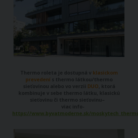
Thermo roleta je dostupná v
klasickom
prevedení
s thermo látkou/thermo
sieťovinou alebo vo verzii
DUO
, ktorá
kombinuje v sebe thermo látku, klasickú
sieťovinu či thermo sieťovinu–
viac info-
https://www.byvatmoderne.sk/moskytech_therm