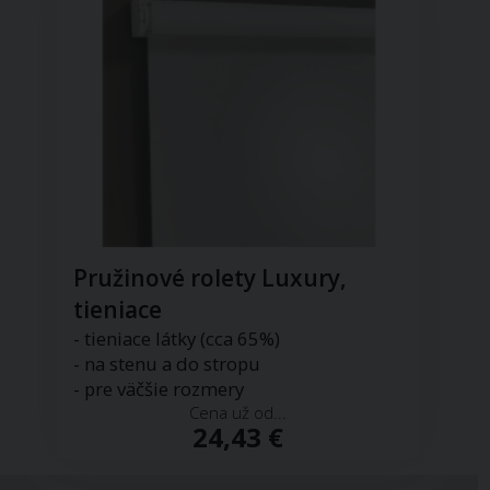
Pružinové rolety Luxury,
tieniace
- tieniace látky (cca 65%)
- na stenu a do stropu
- pre väčšie rozmery
Cena už od...
24,43 €