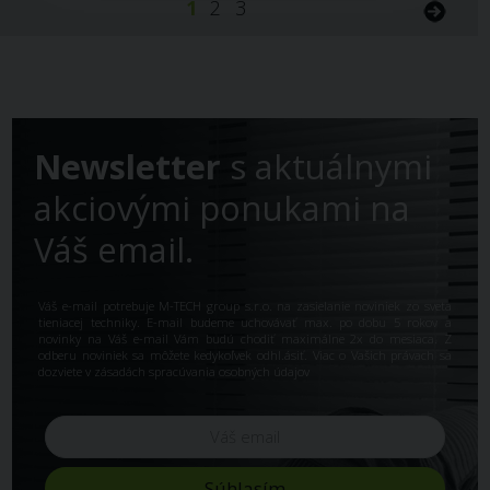
1
2
3
Newsletter
s aktuálnymi
akciovými ponukami na
Váš email.
Váš e-mail potrebuje M-TECH group s.r.o. na zasielanie noviniek zo sveta
tieniacej techniky. E-mail budeme uchovávať max. po dobu 5 rokov a
novinky na Váš e-mail Vám budú chodiť maximálne 2x do mesiaca. Z
odberu noviniek sa môžete kedykoľvek odhl.ásiť. Viac o Vašich právach sa
dozviete v
zásadách spracúvania osobných údajov