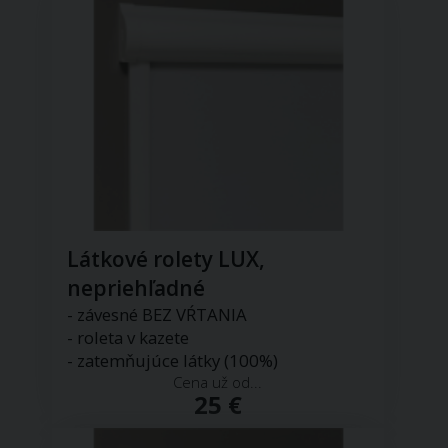
Látkové rolety LUX,
nepriehľadné
- závesné BEZ VŔTANIA
- roleta v kazete
- zatemňujúce látky (100%)
Cena už od...
25 €