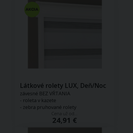
Látkové rolety LUX, Deň/Noc
závesné BEZ VŔTANIA
- roleta v kazete
- zebra pruhované rolety
Cena už od...
24,91 €