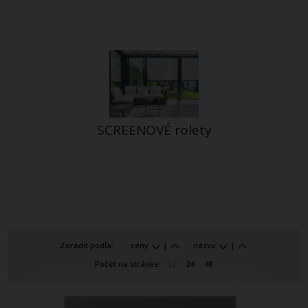
SCREENOVÉ rolety
Zoradiť podľa:
ceny
|
názvu
|
Počet na stránke:
12
24
48