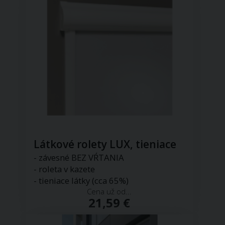
Látkové rolety LUX, tieniace
- závesné BEZ VŔTANIA
- roleta v kazete
- tieniace látky (cca 65%)
Cena už od...
21,59 €