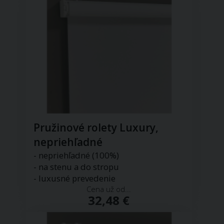
Pružinové rolety Luxury,
nepriehľadné
- nepriehľadné (100%)
- na stenu a do stropu
- luxusné prevedenie
Cena už od...
32,48 €