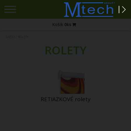
Registrácia
Košík
0
ks
Zabudnuté
ÚVOD
/
ROLETY
heslo?
ROLETY
PRIHLÁSENIE
RETIAZKOVÉ rolety