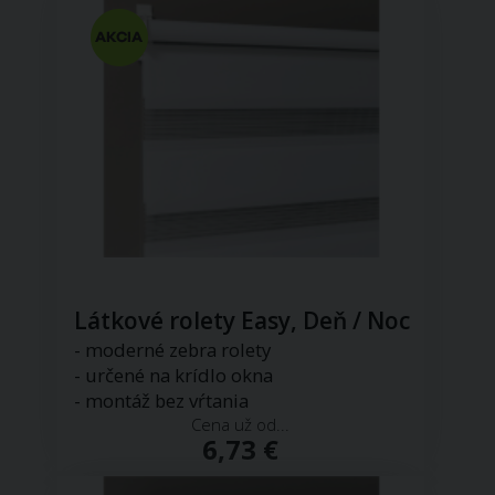
Látkové rolety Easy, Deň / Noc
- moderné zebra rolety
- určené na krídlo okna
- montáž bez vŕtania
Cena už od...
6,73 €