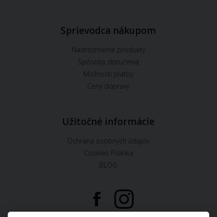
Sprievodca nákupom
Nadrozmerné produkty
Spôsoby doručenia
Možnosti platby
Ceny dopravy
Užitočné informácie
Ochrana osobných údajov
Cookies Politika
BLOG