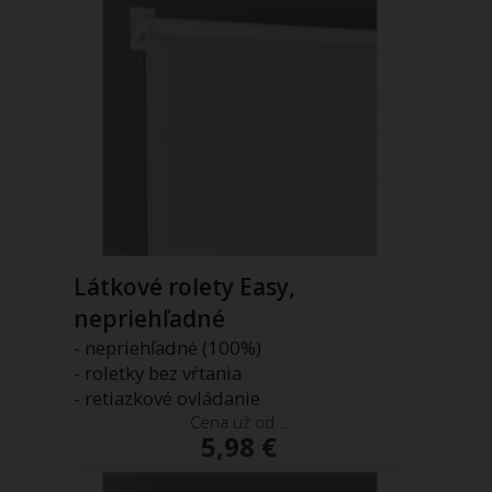
Látkové rolety Easy,
nepriehľadné
- nepriehľadné (100%)
- roletky bez vŕtania
- retiazkové ovládanie
Cena už od...
5,98 €