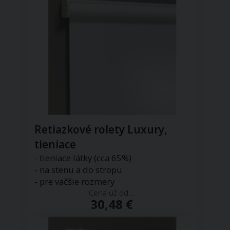
Retiazkové rolety Luxury,
tieniace
- tieniace látky (cca 65%)
- na stenu a do stropu
- pre väčšie rozmery
Cena už od...
30,48 €