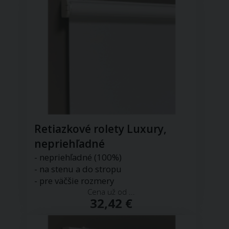
Retiazkové rolety Luxury,
nepriehľadné
- nepriehľadné (100%)
- na stenu a do stropu
- pre väčšie rozmery
Cena už od ...
32,42 €