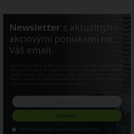
Newsletter
s aktuálnymi
akciovými ponukami na
Váš email.
Váš e-mail potrebuje M-TECH group s.r.o. na zasielanie noviniek zo sveta
tieniacej techniky. E-mail budeme uchovávať max. po dobu 5 rokov a
novinky na Váš e-mail Vám budú chodiť maximálne 2x do mesiaca. Z
odberu noviniek sa môžete kedykoľvek odhl.ásiť. Viac o Vašich právach sa
dozviete v
zásadách spracúvania osobných údajov
Áno chcem novinky zo sveta tieniacej techniky.