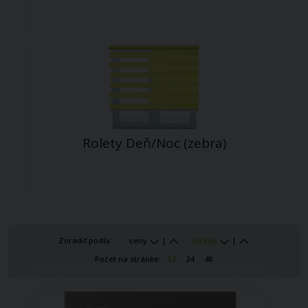
Rolety Deň/Noc (zebra)
Zoradiť podľa:
ceny
|
názvu
|
Počet na stránke:
12
24
48