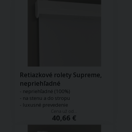
Retiazkové rolety Supreme,
nepriehľadné
- nepriehľadné (100%)
- na stenu a do stropu
- luxusné prevedenie
Cena už od...
40,66 €