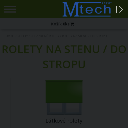
Registrácia
Košík
0
ks
Zabudnuté
ÚVOD
/
ROLETY
/
RETIAZKOVÉ ROLETY
/
ROLETY NA STENU / DO STROPU
heslo?
ROLETY NA STENU / DO
PRIHLÁSENIE
STROPU
Látkové rolety