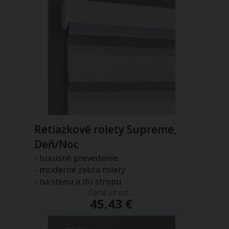
Retiazkové rolety Supreme,
Deň/Noc
- luxusné prevedenie
- moderné zebra rolety
- na stenu a do stropu
Cena už od...
45,43 €