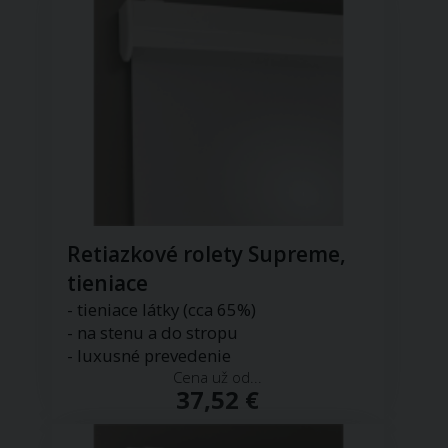
Retiazkové rolety Supreme,
tieniace
- tieniace látky (cca 65%)
- na stenu a do stropu
- luxusné prevedenie
Cena už od...
37,52 €